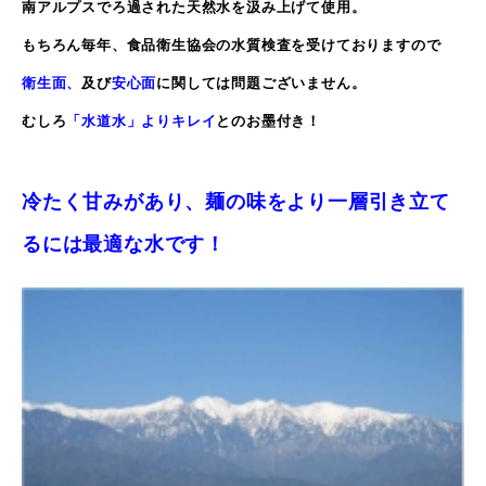
南アルプスでろ過された天然水を汲み上げて使用。
もちろん毎年、食品衛生協会の水質検査を受けておりますので
衛生面、
及び
安心面
に関しては問題ございません。
むしろ
「水道水」よりキレイ
とのお墨付き！
冷たく甘みがあり、麺の味をより一層引き立て
るには最適な水
です！