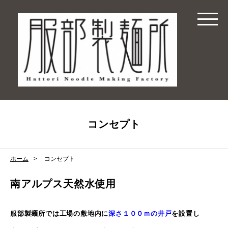
コンセプト
ホーム
コンセプト
南アルプス天然水使用
服部製麺所では工場の敷地内に
深さ１００ｍの井戸
を
設置し