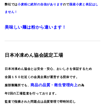
弊社では
小麦粉に絶対の自信があります
ので
国産小麦と表記はし
ません！
美味しい麺は粉から違います！
日本冷凍めん協会認定工場
日本冷凍めん協会とは安全・安心、おいしさを保証するため
全国１５０社近くの会員企業が
運営する団体です。
商品の品質・衛生管理向上
服部製麺所でも、
の為
年2回の工場監査を行っております。
監査で指摘された問題点は品質管理で即時対応し